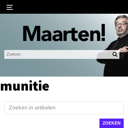
Inloggen
Ingelogd blijven
LOGIN
JE WACHTWOORD VERGETEN?
munitie