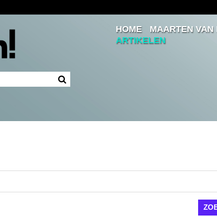
HOME
MAARTEN VAN
Inloggen
ARTIKELEN
Ingelogd blijven
LOGIN
JE WACHTWOORD VERGETEN?