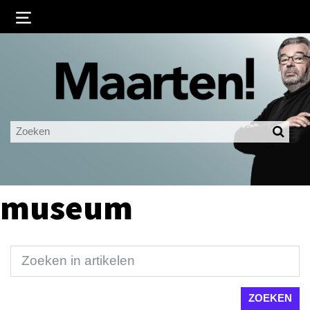
Inloggen
Ingelogd blijven
LOGIN
JE WACHTWOORD VERGETEN?
museum