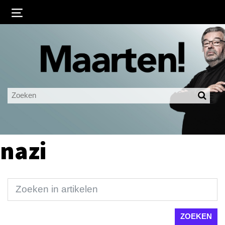
Inloggen
Ingelogd blijven
LOGIN
JE WACHTWOORD VERGETEN?
nazi