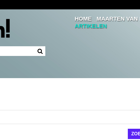
HOME
MAARTEN VAN
Inloggen
ARTIKELEN
Ingelogd blijven
LOGIN
JE WACHTWOORD VERGETEN?