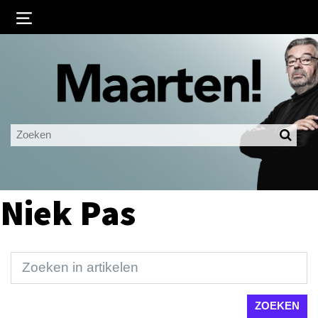
Inloggen
Ingelogd blijven
LOGIN
JE WACHTWOORD VERGETEN?
Niek Pas