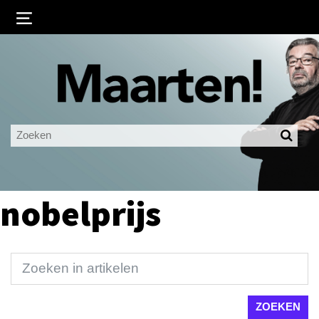
Inloggen
Ingelogd blijven
LOGIN
JE WACHTWOORD VERGETEN?
nobelprijs