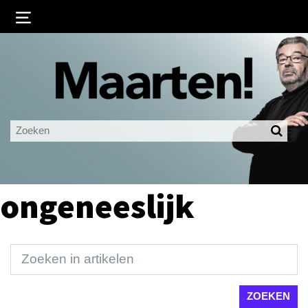
Inloggen
Ingelogd blijven
LOGIN
JE WACHTWOORD VERGETEN?
ongeneeslijk