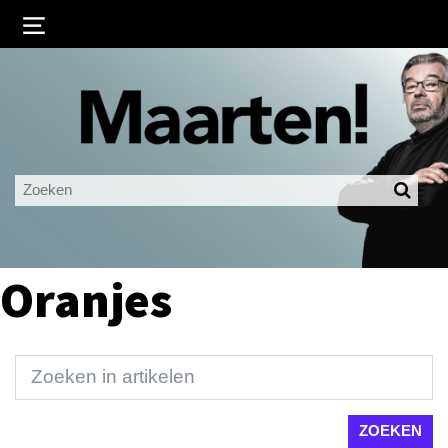
Inloggen
Ingelogd blijven
LOGIN
JE WACHTWOORD VERGETEN?
Oranjes