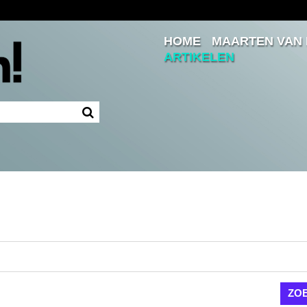
HOME
MAARTEN VAN
Inloggen
ARTIKELEN
Ingelogd blijven
LOGIN
JE WACHTWOORD VERGETEN?