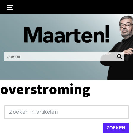
Inloggen
Ingelogd blijven
LOGIN
JE WACHTWOORD VERGETEN?
overstroming