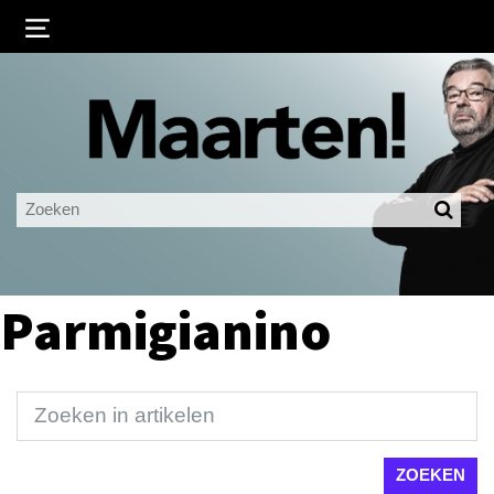
Inloggen
Ingelogd blijven
LOGIN
JE WACHTWOORD VERGETEN?
Parmigianino