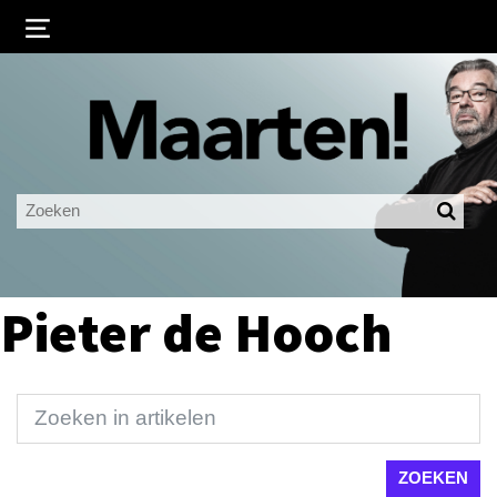
Inloggen
Ingelogd blijven
LOGIN
JE WACHTWOORD VERGETEN?
Pieter de Hooch