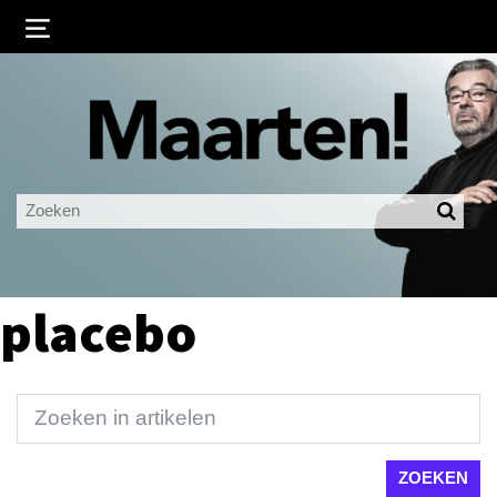
Inloggen
Ingelogd blijven
LOGIN
JE WACHTWOORD VERGETEN?
placebo