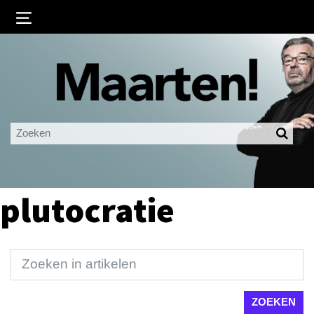
Inloggen
Ingelogd blijven
LOGIN
JE WACHTWOORD VERGETEN?
plutocratie