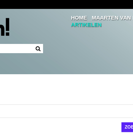
HOME
MAARTEN VAN
Inloggen
ARTIKELEN
Ingelogd blijven
LOGIN
JE WACHTWOORD VERGETEN?