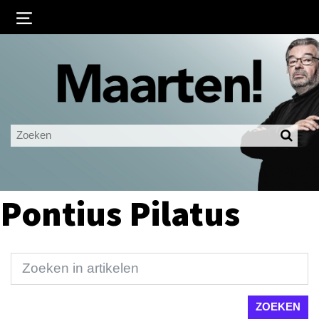
Inloggen
Ingelogd blijven
LOGIN
JE WACHTWOORD VERGETEN?
Pontius Pilatus