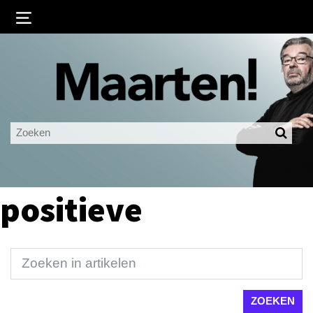
Inloggen
Ingelogd blijven
LOGIN
JE WACHTWOORD VERGETEN?
positieve