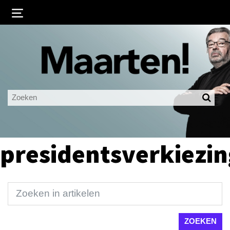
Inloggen
Ingelogd blijven
LOGIN
JE WACHTWOORD VERGETEN?
presidentsverkiezi