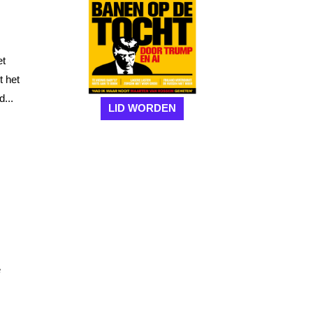
et
t het
...
LID WORDEN
e