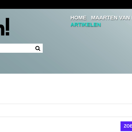
HOME
MAARTEN VAN
Inloggen
ARTIKELEN
Ingelogd blijven
LOGIN
JE WACHTWOORD VERGETEN?
n