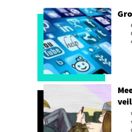
Gro
Mee
vei