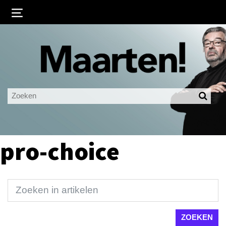
Inloggen
Ingelogd blijven
LOGIN
JE WACHTWOORD VERGETEN?
pro-choice