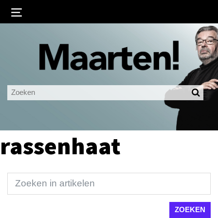
Inloggen
Ingelogd blijven
LOGIN
JE WACHTWOORD VERGETEN?
rassenhaat