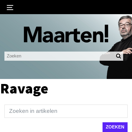
Inloggen
Ingelogd blijven
LOGIN
JE WACHTWOORD VERGETEN?
Ravage