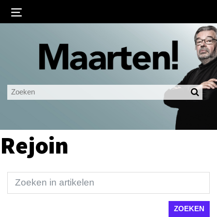
Inloggen
Ingelogd blijven
LOGIN
JE WACHTWOORD VERGETEN?
Rejoin