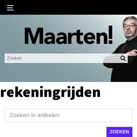
Inloggen
Ingelogd blijven
LOGIN
JE WACHTWOORD VERGETEN?
rekeningrijden