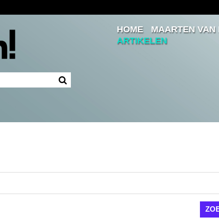
HOME
MAARTEN VAN
Inloggen
ARTIKELEN
Ingelogd blijven
LOGIN
JE WACHTWOORD VERGETEN?