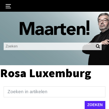
Inloggen
Ingelogd blijven
LOGIN
JE WACHTWOORD VERGETEN?
Rosa Luxemburg