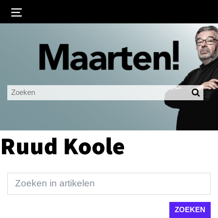
Inloggen
Ingelogd blijven
LOGIN
JE WACHTWOORD VERGETEN?
Ruud Koole