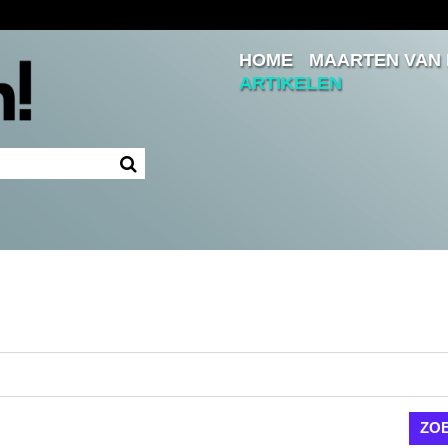
HOME
MAARTEN VAN
Inloggen
ARTIKELEN
Ingelogd blijven
LOGIN
JE WACHTWOORD VERGETEN?