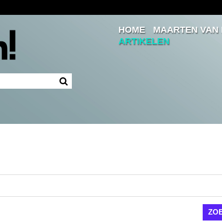
HOME
MAARTEN VAN
Inloggen
ARTIKELEN
Ingelogd blijven
LOGIN
JE WACHTWOORD VERGETEN?