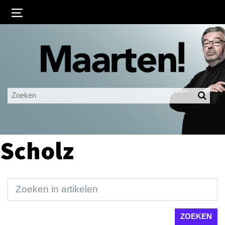
Inloggen
Ingelogd blijven
LOGIN
JE WACHTWOORD VERGETEN?
Scholz