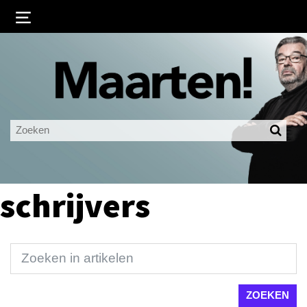
Inloggen
Ingelogd blijven
LOGIN
JE WACHTWOORD VERGETEN?
schrijvers