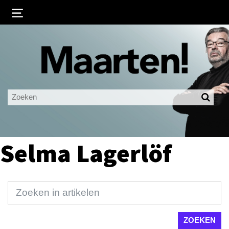
Inloggen
Ingelogd blijven
LOGIN
JE WACHTWOORD VERGETEN?
Selma Lagerlöf