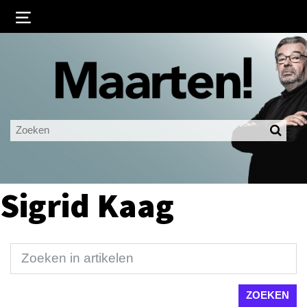
Inloggen
Ingelogd blijven
LOGIN
JE WACHTWOORD VERGETEN?
Sigrid Kaag