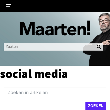
Inloggen
Ingelogd blijven
LOGIN
JE WACHTWOORD VERGETEN?
social media