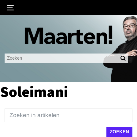
Inloggen
Ingelogd blijven
LOGIN
JE WACHTWOORD VERGETEN?
Soleimani