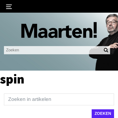
Inloggen
Ingelogd blijven
LOGIN
JE WACHTWOORD VERGETEN?
spin