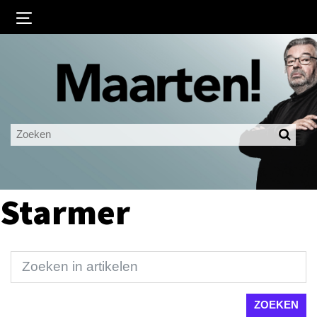
Inloggen
Ingelogd blijven
LOGIN
JE WACHTWOORD VERGETEN?
Starmer