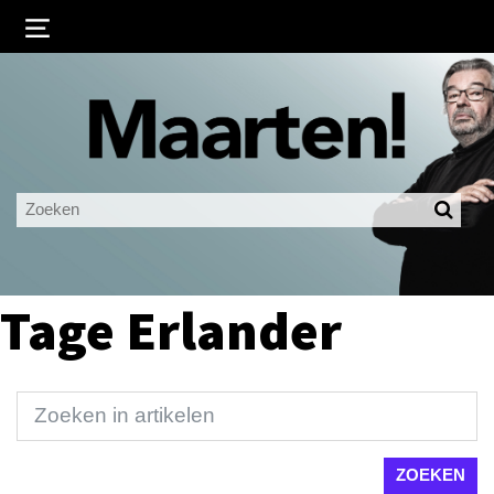
Inloggen
Ingelogd blijven
LOGIN
JE WACHTWOORD VERGETEN?
Tage Erlander