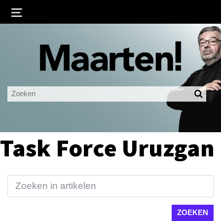
Inloggen
Ingelogd blijven
LOGIN
JE WACHTWOORD VERGETEN?
Task Force Uruzgan