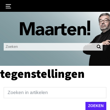
Inloggen
Ingelogd blijven
LOGIN
JE WACHTWOORD VERGETEN?
tegenstellingen