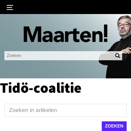
Inloggen
Ingelogd blijven
LOGIN
JE WACHTWOORD VERGETEN?
Tidö-coalitie