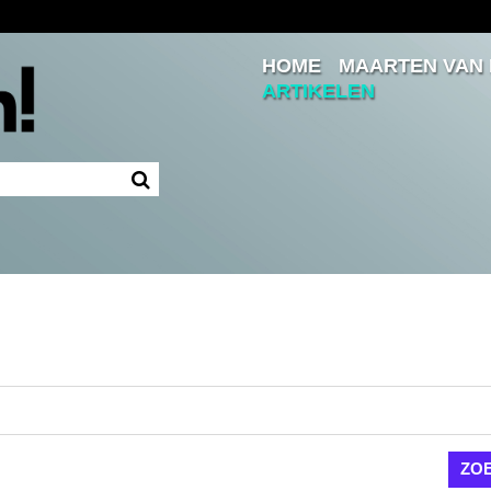
HOME
MAARTEN VAN
Inloggen
ARTIKELEN
Ingelogd blijven
LOGIN
JE WACHTWOORD VERGETEN?