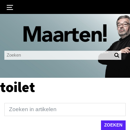
Inloggen
Ingelogd blijven
LOGIN
JE WACHTWOORD VERGETEN?
toilet