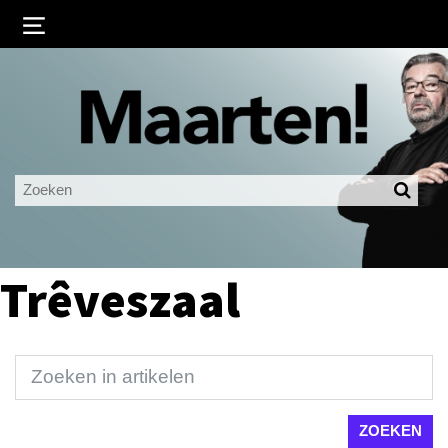
Inloggen
Ingelogd blijven
LOGIN
JE WACHTWOORD VERGETEN?
Trêveszaal