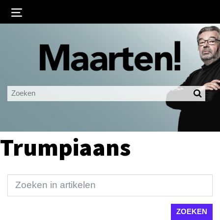
Inloggen
Ingelogd blijven
LOGIN
JE WACHTWOORD VERGETEN?
Trumpiaans