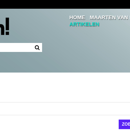
HOME
MAARTEN VAN
Inloggen
ARTIKELEN
Ingelogd blijven
LOGIN
JE WACHTWOORD VERGETEN?