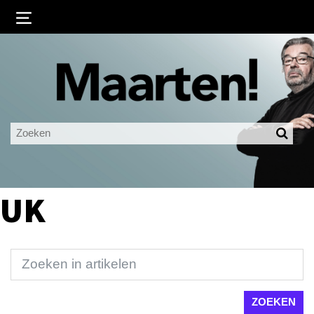
Inloggen
Ingelogd blijven
LOGIN
JE WACHTWOORD VERGETEN?
UK