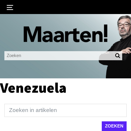
Inloggen
Ingelogd blijven
LOGIN
JE WACHTWOORD VERGETEN?
Venezuela