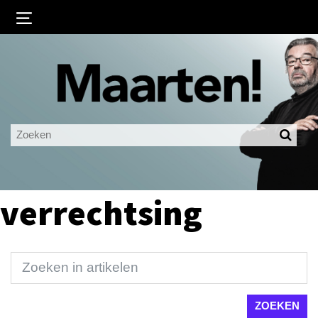
Inloggen
Ingelogd blijven
LOGIN
JE WACHTWOORD VERGETEN?
verrechtsing